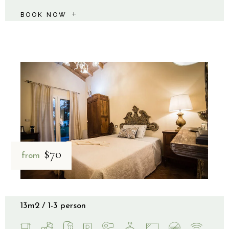
BOOK NOW
$70
from
13m2
1-3 person