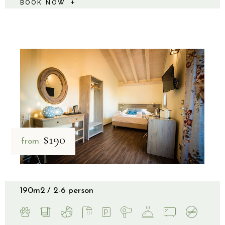
BOOK NOW
$190
from
190m2
2-6 person